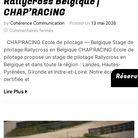
Rallycross Belgique |
CHAP’RACING
by
Cohérence Communication
Posted on
13 mai 2026
Commentaires fermés
CHAP'RACING Ecole de pilotage — Belgique Stage de
pilotage Rallycross en Belgique CHAP'RACING Ecole de
pilotage propose un stage de pilotage Rallycross en
Belgique et dans toute la région : Landes, Hautes-
Pyrénées, Gironde et Indre-et-Loire. Notre école
Réserv
certifiée et
Lire Plus