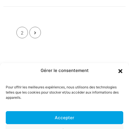
1
2
Gérer le consentement
Pour offrir les meilleures expériences, nous utilisons des technologies
Menu
telles que les cookies pour stocker et/ou accéder aux informations des
appareils.
ACCUEIL
RESERVEZ EN
LIGNE
CHAP'RACING Ecole de
Accepter
pilotage
OFFRES
Mentions légales