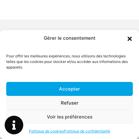
Gérer le consentement
Ville principale
Pour offrir les meilleures expériences, nous utilisons des technologies
Gironde
telles que les cookies pour stocker et/ou accéder aux informations des
appareils.
Accepter
Communes desservies
Refuser
Landes
Indre-et-Loire
Hautes-Pyrénées
Charente-Maritime
Voir les préférences
Belgique
Politique de cookies
Politique de confidentialité