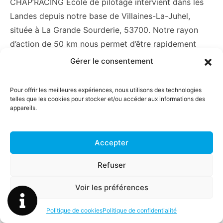
CHAP’RACING Ecole de pilotage intervient dans les
Landes depuis notre base de Villaines-La-Juhel,
située à La Grande Sourderie, 53700. Notre rayon
d’action de 50 km nous permet d’être rapidement
disponibles pour organiser votre stage de pilotage
Gérer le consentement
Rallycross. Nous connaissons parfaitement la région
et sélectionnons les meilleurs circuits pour vous offrir
Pour offrir les meilleures expériences, nous utilisons des technologies
une expérience inoubliable en toute sécurité.
telles que les cookies pour stocker et/ou accéder aux informations des
appareils.
Accepter
Refuser
Voir les préférences
Politique de cookies
Politique de confidentialité