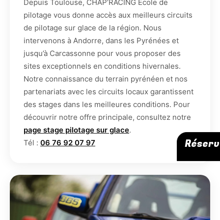
Depuis Toulouse, CHAP’RACING Ecole de
pilotage vous donne accès aux meilleurs circuits
de pilotage sur glace de la région. Nous
intervenons à Andorre, dans les Pyrénées et
jusqu’à Carcassonne pour vous proposer des
sites exceptionnels en conditions hivernales.
Notre connaissance du terrain pyrénéen et nos
partenariats avec les circuits locaux garantissent
des stages dans les meilleures conditions. Pour
découvrir notre offre principale, consultez notre
page stage pilotage sur glace
.
Réserv
Tél :
06 76 92 07 97